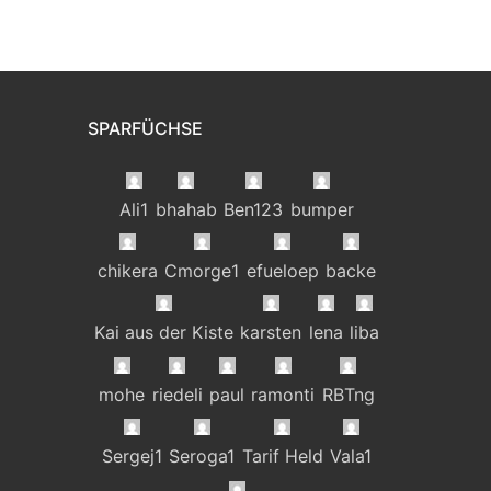
SPARFÜCHSE
Ali1
bhahab
Ben123
bumper
chikera
Cmorge1
efueloep
backe
Kai aus der Kiste
karsten
lena
liba
mohe
riedeli
paul
ramonti
RBTng
Sergej1
Seroga1
Tarif Held
Vala1