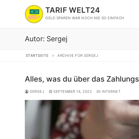
Zum
TARIF WELT24
Inhalt
springen
GELD SPAREN WAR NOCH NIE SO EINFACH
Autor:
Sergej
STARTSEITE
ARCHIVE FÜR SERGEJ
Alles, was du über das Zahlung
SERGEJ
SEPTEMBER 14, 2022
INTERNET