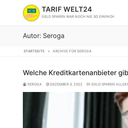
Zum
TARIF WELT24
Inhalt
springen
GELD SPAREN WAR NOCH NIE SO EINFACH
Autor:
Seroga
STARTSEITE
ARCHIVE FÜR SEROGA
Welche Kreditkartenanbieter gib
SEROGA
DEZEMBER 3, 2022
GELD SPAREN ALLGE