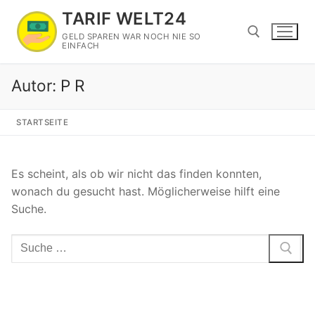
Zum
TARIF WELT24
Inhalt
GELD SPAREN WAR NOCH NIE SO
springen
EINFACH
Autor:
P R
Suchen nach:
STARTSEITE
Es scheint, als ob wir nicht das finden konnten,
wonach du gesucht hast. Möglicherweise hilft eine
Suche.
Suchen
nach: