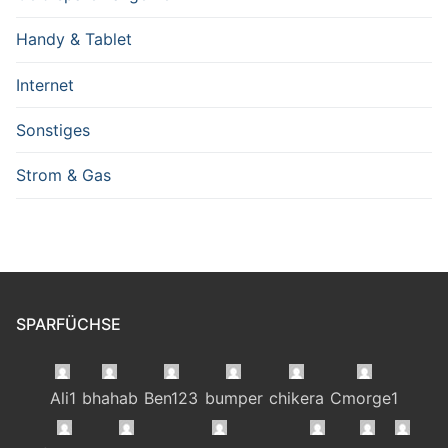
Handy & Tablet
Internet
Sonstiges
Strom & Gas
SPARFÜCHSE
Ali1
bhahab
Ben123
bumper
chikera
Cmorge1