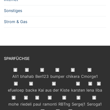
Sonstiges
Strom & Gas
SPARFÜCHSE
Ali1
bhahab
Ben123
bumper
chikera
Cmorge1
efueloep
backe
Kai aus der Kiste
karsten
lena
liba
mohe
riedeli
paul
ramonti
RBTng
Sergej1
Seroga1