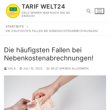
Zum
TARIF WELT24
Inhalt
GELD SPAREN WAR NOCH NIE SO
springen
EINFACH
STARTSEITE
Suchen nach:
DIE HÄUFIGSTEN FALLEN BEI NEBENKOSTENABRECHNUNGEN!
Die häufigsten Fallen bei
Nebenkostenabrechnungen!
VALA
JULI 10, 2022
GELD SPAREN ALLGEMEIN