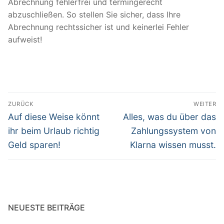
Abrechnung fehlerfrei und termingerecht
abzuschließen. So stellen Sie sicher, dass Ihre
Abrechnung rechtssicher ist und keinerlei Fehler
aufweist!
Beitragsnavigation
ZURÜCK
WEITER
Vorheriger
Nächster
Auf diese Weise könnt
Alles, was du über das
Beitrag:
Beitrag:
ihr beim Urlaub richtig
Zahlungssystem von
Geld sparen!
Klarna wissen musst.
NEUESTE BEITRÄGE